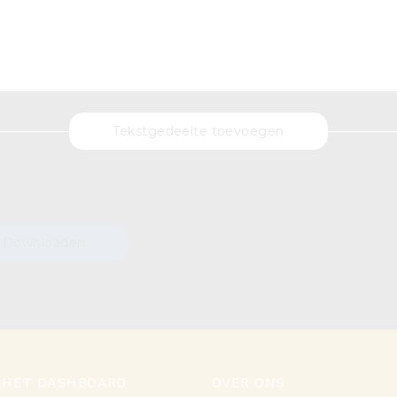
Tekstgedeelte toevoegen
Downloaden
 HET DASHBOARD
OVER ONS