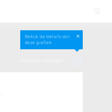
Bekijk de details van
deze grafiek.
Annotatie toevoegen
l 1