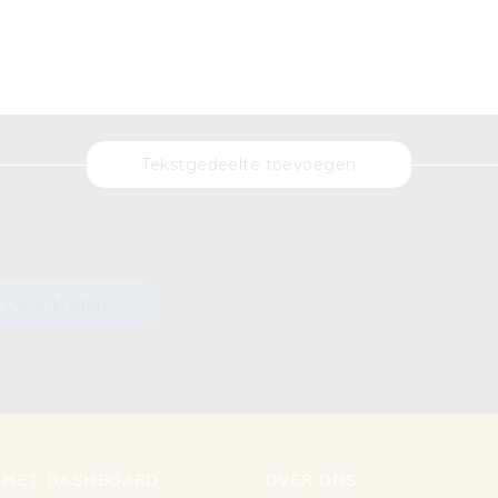
Tekstgedeelte toevoegen
Downloaden
 HET DASHBOARD
OVER ONS