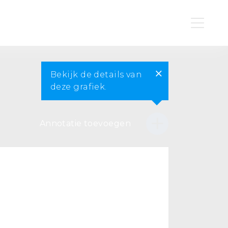
Bekijk de details van
deze grafiek.
Annotatie toevoegen