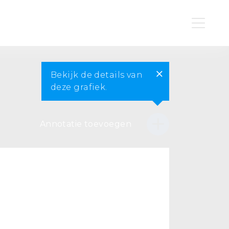
Bekijk de details van
deze grafiek.
Annotatie toevoegen