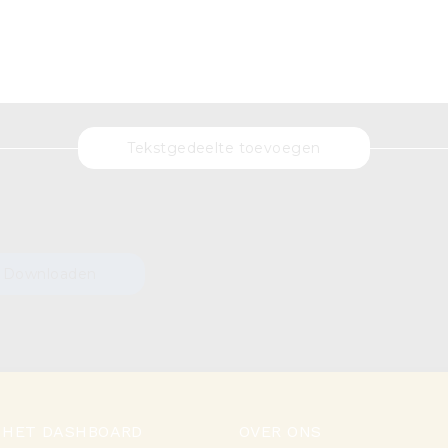
Tekstgedeelte toevoegen
Downloaden
 HET DASHBOARD
OVER ONS