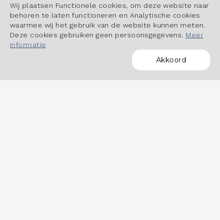
Wij plaatsen Functionele cookies, om deze website naar
behoren te laten functioneren en Analytische cookies
waarmee wij het gebruik van de website kunnen meten.
Deze cookies gebruiken geen persoonsgegevens.
Meer
informatie
Akkoord
POWERED BY
OVER HET DASHBOARD
Hoe werkt het dashboard?
Datastudio Arbeidsmarktinbeeld.nl